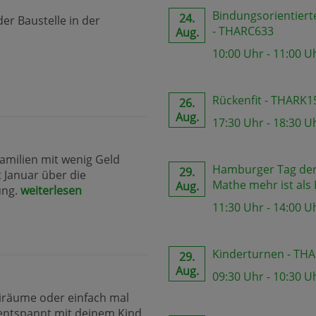
Bindungsorientiert
24.
der Baustelle in der
- THARC633
Aug.
10:00 Uhr - 11:00 U
Rückenfit - THARK1
26.
Aug.
17:30 Uhr - 18:30 U
Familien mit wenig Geld
Hamburger Tag der 
29.
t Januar über die
Mathe mehr ist als
Aug.
ung.
weiterlesen
11:30 Uhr - 14:00 U
Kinderturnen - TH
29.
Aug.
09:30 Uhr - 10:30 U
iräume oder einfach mal
entspannt mit deinem Kind