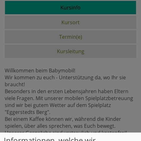
Kursinfo
Kursort
Termin(e)
Kursleitung
Willkommen beim Babymobil!
Wir kommen zu euch - Unterstützung da, wo Ihr sie
braucht!
Besonders in den ersten Lebensjahren haben Eltern
viele Fragen. Mit unserer mobilen Spielplatzbetreuung
sind wir bei gutem Wetter auf dem Spielplatz
"Eggerstedts Berg".
Bei einem Kaffee können wir, während die Kinder
spielen, über alles sprechen, was Euch bewegt.
Unserer Gespräche sind vertraulich und kostenfrei!
Informationen, welche wir
Wir freuen uns auf Euch!