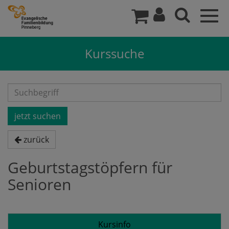
Togg
navig
Kurssuche
zurück
Geburtstagstöpfern für
Senioren
Kursinfo