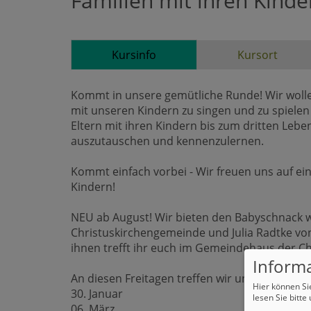
Familien mit ihren Kinde
Kursinfo
Kursort
Kommt in unsere gemütliche Runde! Wir woll
mit unseren Kindern zu singen und zu spiele
Eltern mit ihren Kindern bis zum dritten Lebe
auszutauschen und kennenzulernen.
Kommt einfach vorbei - Wir freuen uns auf 
Kindern!
NEU ab August! Wir bieten den Babyschnack wi
Christuskirchengemeinde und Julia Radtke vo
ihnen trefft ihr euch im Gemeindehaus der Ch
Informa
An diesen Freitagen treffen wir uns von 11:00 
Hier können Si
30. Januar
lesen Sie bitte
06. März