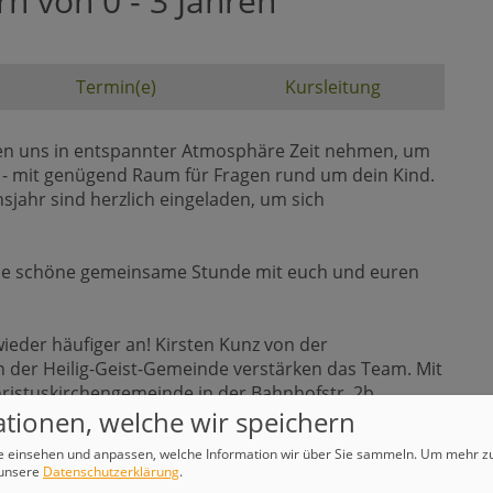
rn von 0 - 3 Jahren
Termin(e)
Kursleitung
en uns in entspannter Atmosphäre Zeit nehmen, um
n - mit genügend Raum für Fragen rund um dein Kind.
nsjahr sind herzlich eingeladen, um sich
eine schöne gemeinsame Stunde mit euch und euren
eder häufiger an! Kirsten Kunz von der
n der Heilig-Geist-Gemeinde verstärken das Team. Mit
ristuskirchengemeinde in der Bahnhofstr. 2b.
tionen, welche wir speichern
- 12:00 Uhr in der Familienbildung:
e einsehen und anpassen, welche Information wir über Sie sammeln.
Um mehr zu
 unsere
Datenschutzerklärung
.