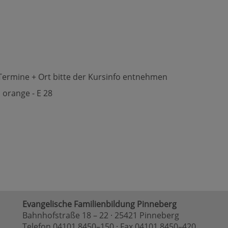
n Termine + Ort bitte der Kursinfo entnehmen
 orange - E 28
Evangelische Familienbildung Pinneberg
Bahnhofstraße 18 – 22 · 25421 Pinneberg
Telefon 04101 8450–150 · Fax 04101 8450–420