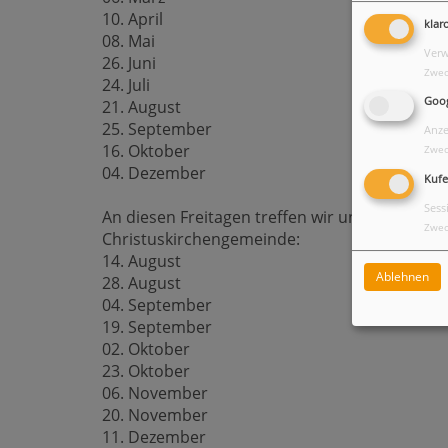
10. April
klar
08. Mai
Verw
26. Juni
Zwec
24. Juli
Goo
21. August
25. September
Anze
16. Oktober
Zwec
04. Dezember
Kufe
Sess
An diesen Freitagen treffen wir uns von 11:0
Zwec
Christuskirchengemeinde:
14. August
Ablehnen
28. August
04. September
19. September
02. Oktober
23. Oktober
06. November
20. November
11. Dezember