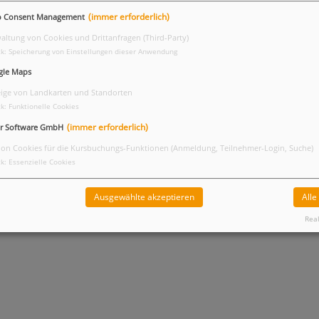
(immer erforderlich)
o Consent Management
altung von Cookies und Drittanfragen (Third-Party)
k
:
Speicherung von Einstellungen dieser Anwendung
gle Maps
ige von Landkarten und Standorten
k
:
Funktionelle Cookies
(immer erforderlich)
r Software GmbH
ion Cookies für die Kursbuchungs-Funktionen (Anmeldung, Teilnehmer-Login, Suche)
0 - 12:00 Uhr im Gemeindehaus der
k
:
Essenzielle Cookies
Ausgewählte akzeptieren
Alle
Real