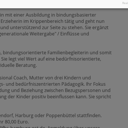
gen.
Real
n mit einer Ausbildung in bindungsbasierter
s Erzieherin im Krippenbereich tätig und geht nun
und unterstützend zur Seite zu stehen. Sie ergänzt
nerationale Weitergabe" / Einflüsse und
, bindungsorientierte Familienbegleiterin und somit
n. Sie legt viel Wert auf eine bedürfnisorientierte,
viduelle Beratung.
ssional Coach, Mutter von drei Kindern und
gs- und bedürfniszentrierten Pädagogik. Ihr Fokus
 Bindung und Beziehung zwischen Bezugspersonen und
g der Kinder positiv beeinflussen kann. Sie spricht
endorf, Harburg oder Poppenbüttel stattfinden.
r 80,00 Euro.