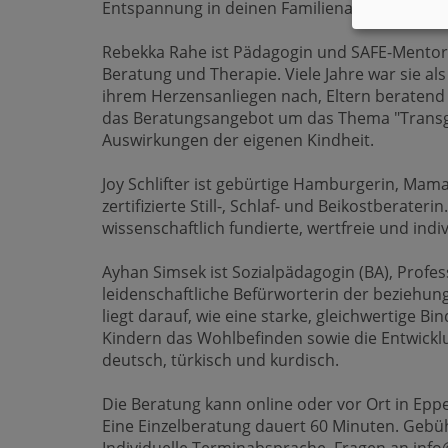
Entspannung in deinen Familienalltag zu brin
Rebekka Rahe ist Pädagogin und SAFE-Mentori
Beratung und Therapie. Viele Jahre war sie al
ihrem Herzensanliegen nach, Eltern beratend 
das Beratungsangebot um das Thema "Transge
Auswirkungen der eigenen Kindheit.
Joy Schlifter ist gebürtige Hamburgerin, Mama
zertifizierte Still-, Schlaf- und Beikostberateri
wissenschaftlich fundierte, wertfreie und indi
Ayhan Simsek ist Sozialpädagogin (BA), Profe
leidenschaftliche Befürworterin der beziehun
liegt darauf, wie eine starke, gleichwertige
Kindern das Wohlbefinden sowie die Entwicklun
deutsch, türkisch und kurdisch.
Die Beratung kann online oder vor Ort in Epp
Eine Einzelberatung dauert 60 Minuten. Gebüh