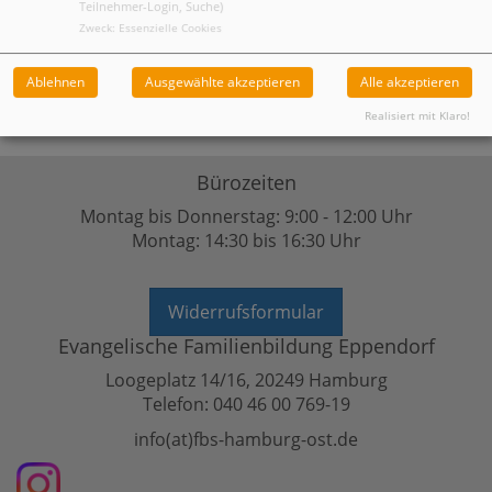
Bitte mitbringen:
Bequeme Kleidung, warme Socken
Teilnehmer-Login, Suche)
Zweck
:
Essenzielle Cookies
Ablehnen
Ausgewählte akzeptieren
Alle akzeptieren
Realisiert mit Klaro!
Bürozeiten
Montag bis Donnerstag: 9:00 - 12:00 Uhr
Montag: 14:30 bis 16:30 Uhr
Widerrufsformular
Evangelische Familienbildung Eppendorf
Loogeplatz 14/16, 20249 Hamburg
Telefon: 040 46 00 769-19
info(at)fbs-hamburg-ost.de