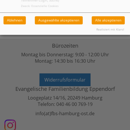
Teilnehmer-Login, Suche)
Zweck
:
Essenzielle Cookies
Ablehnen
Ausgewählte akzeptieren
Alle akzeptieren
Realisiert mit Klaro!
Bürozeiten
Montag bis Donnerstag: 9:00 - 12:00 Uhr
Montag: 14:30 bis 16:30 Uhr
Widerrufsformular
Evangelische Familienbildung Eppendorf
Loogeplatz 14/16, 20249 Hamburg
Telefon: 040 46 00 769-19
info(at)fbs-hamburg-ost.de