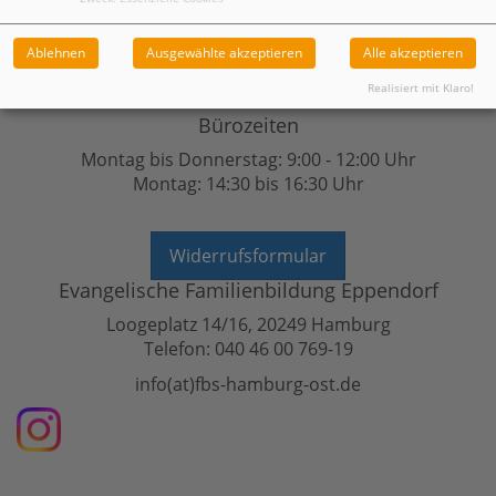
Ablehnen
Ausgewählte akzeptieren
Alle akzeptieren
Realisiert mit Klaro!
Bürozeiten
Montag bis Donnerstag: 9:00 - 12:00 Uhr
Montag: 14:30 bis 16:30 Uhr
Widerrufsformular
Evangelische Familienbildung Eppendorf
Loogeplatz 14/16, 20249 Hamburg
Telefon: 040 46 00 769-19
info(at)fbs-hamburg-ost.de