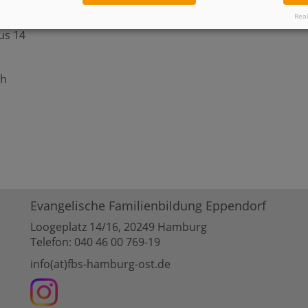
Real
us 14
ch
Evangelische Familienbildung Eppendorf
Loogeplatz 14/16, 20249 Hamburg
Telefon: 040 46 00 769-19
info(at)fbs-hamburg-ost.de