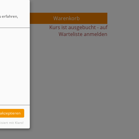
 erfahren,
Warenkorb
Kurs ist ausgebucht - auf
Warteliste anmelden
 akzeptieren
isiert mit Klaro!