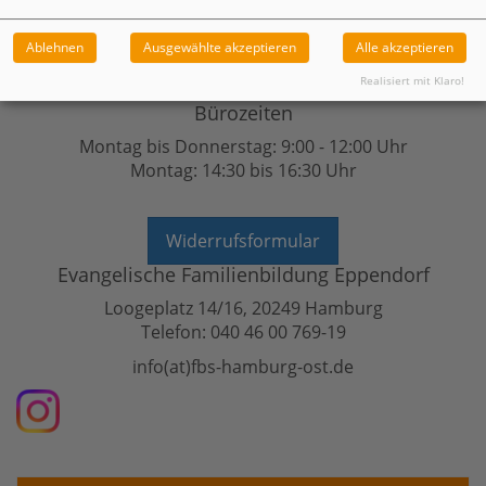
Ablehnen
Ausgewählte akzeptieren
Alle akzeptieren
Realisiert mit Klaro!
Bürozeiten
Montag bis Donnerstag: 9:00 - 12:00 Uhr
Montag: 14:30 bis 16:30 Uhr
Widerrufsformular
Evangelische Familienbildung Eppendorf
Loogeplatz 14/16, 20249 Hamburg
Telefon: 040 46 00 769-19
info(at)fbs-hamburg-ost.de