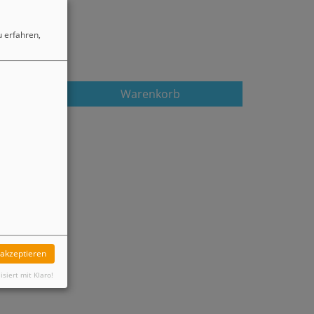
 erfahren,
Warenkorb
 akzeptieren
isiert mit Klaro!