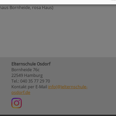
haus Bornheide, rosa Haus)
Elternschule Osdorf
Bornheide 76c
22549 Hamburg
Tel.: 040 35 77 29 70
Kontakt per E-Mail
info(@)elternschule-
osdorf.de