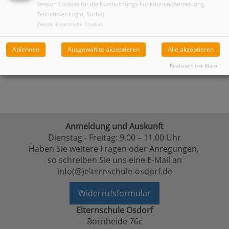
Session Cookies für die Kursbuchungs-Funktionen (Anmeldung,
Teilnehmer-Login, Suche)
Warenkorb
Zweck
:
Essenzielle Cookies
Kurs ist ausgebucht - auf Warteliste anmelden
Ablehnen
Ausgewählte akzeptieren
Alle akzeptieren
Realisiert mit Klaro!
Anmeldung und Auskunft
Dienstag - Freitag: 9.00 – 11.00 Uhr
Haben Sie weitere Fragen oder Anregungen,
so schreiben Sie uns eine E-Mail an
info(@)elternschule-osdorf.de
Widerrufsformular
Elternschule Osdorf
Bornheide 76c