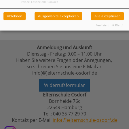
Zweck
:
Essenzielle Cookies
Ablehnen
Ausgewählte akzeptieren
Alle akzeptieren
Realisiert mit Klaro!
Anmeldung und Auskunft
Dienstag - Freitag: 9.00 – 11.00 Uhr
Haben Sie weitere Fragen oder Anregungen,
so schreiben Sie uns eine E-Mail an
info(@)elternschule-osdorf.de
Widerrufsformular
Elternschule Osdorf
Bornheide 76c
22549 Hamburg
Tel.: 040 35 77 29 70
Kontakt per E-Mail
info(@)elternschule-osdorf.de