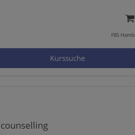
FBS Hamb
Kurssuche
 counselling