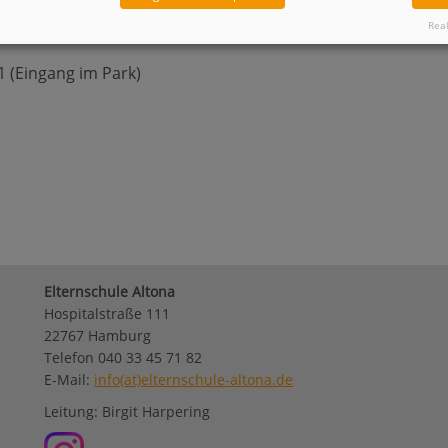
Real
 (Eingang im Park)
Elternschule Altona
Hospitalstraße 111
22767 Hamburg
Telefon 040 33 45 71 82
E-Mail:
info(at)elternschule-altona.de
Leitung: Birgit Harpering