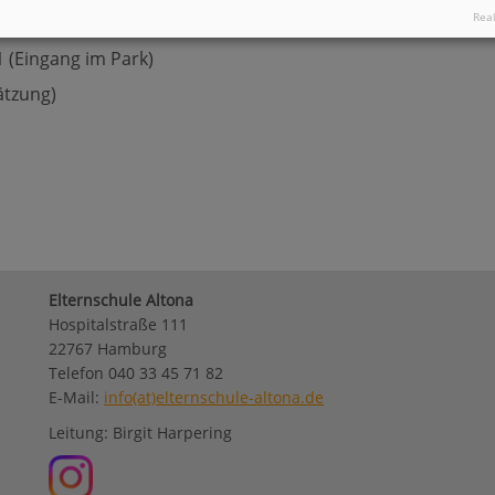
Real
 (Eingang im Park)
ätzung)
Elternschule Altona
Hospitalstraße 111
22767 Hamburg
Telefon 040 33 45 71 82
E-Mail:
info(at)elternschule-altona.de
Leitung: Birgit Harpering