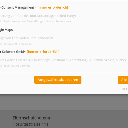
(immer erforderlich)
o Consent Management
altung von Cookies und Drittanfragen (Third-Party)
k
:
Speicherung von Einstellungen dieser Anwendung
gle Maps
ige von Landkarten und Standorten
k
:
Funktionelle Cookies
(immer erforderlich)
r Software GmbH
ion Cookies für die Kursbuchungs-Funktionen (Anmeldung, Teilnehmer-Login, Suche)
k
:
Essenzielle Cookies
Ausgewählte akzeptieren
Alle
Real
Elternschule Altona
Hospitalstraße 111