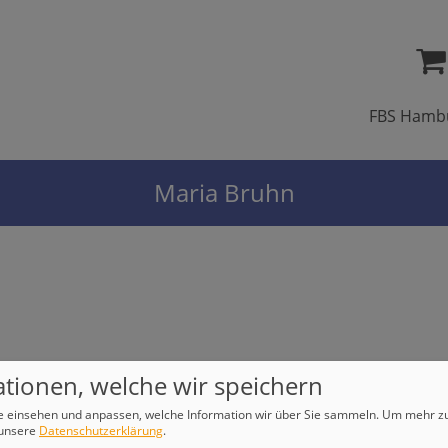
FBS Hamb
Maria Bruhn
tionen, welche wir speichern
e einsehen und anpassen, welche Information wir über Sie sammeln.
Um mehr zu
 unsere
Datenschutzerklärung
.