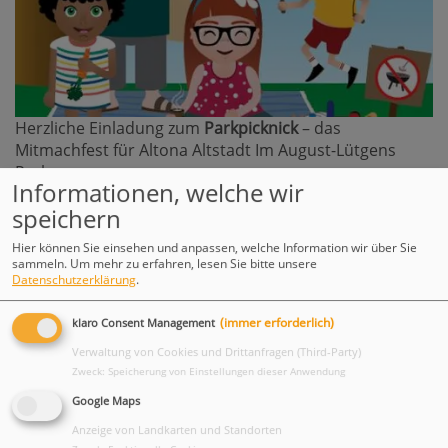
Herzliche Einladung zum
Parkpicknick
– das
Mitmachfest für Altona Altstadt Im August-Lütgens
Park
Informationen, welche wir
Freitag 26. Juni
2026 14.30 bis 18:00 Uhr
speichern
weiterlesen
Hier können Sie einsehen und anpassen, welche Information wir über Sie
sammeln.
Um mehr zu erfahren, lesen Sie bitte unsere
Datenschutzerklärung
.
Unsere Ferienkurse
(immer erforderlich)
klaro Consent Management
Verwaltung von Cookies und Drittanfragen (Third-Party)
Zweck
:
Speicherung von Einstellungen dieser Anwendung
Google Maps
Anzeige von Landkarten und Standorten